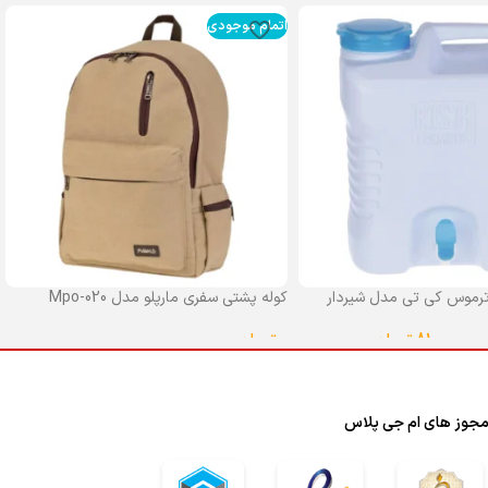
اتمام موجودی
رموس کی تی مدل شیردار
کوله پشتی سفری مارپلو مدل Mpo-020
0
تومان
–
810,000
تومان
انتخاب گزینه ها
ا
جوز های ام جی پلاس