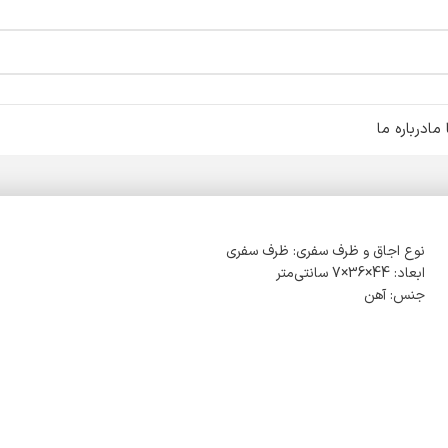
ما
درباره ما
نوع اجاق و ظرف سفری: ظرف سفری
ابعاد: 44×36×7 سانتی‌متر
جنس: آهن