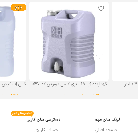
حراج
نگهدارنده آب 18 لیتری کیش ترموس کد 047
گالن آب کیش ت
گنجایش 18 لیتر
1,230,000
تومان
–
0
تومان
863,000
تومان
انتخاب گزینه ها
انتخاب گزینه ه
دسترسی های کاربر
لینک های مهم
دسترسی های کاربر
م
- صفحه اصلی
- حساب کاربری