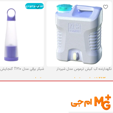
اتمام موجودی
نگهدارنده آب کیش ترموس مدل شیردار
شیکر برقی مدل T210 گنجایش 0.4 لیتر
گنجایش 25 لیتر
0
تومان
1,283,000
تومان
–
0
تومان
انتخاب گزینه ها
انتخاب گزینه ها