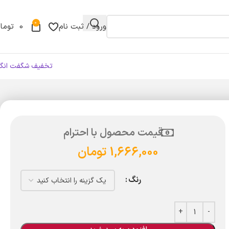
0
ورود / ثبت نام
0
توما
تخفیف شگفت انگی
قیمت محصول با احترام
1,666,000
تومان
رنگ