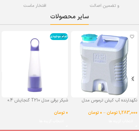
و تضمین اصالت
افتخار ماست
سایر محصولات
اتمام موجودی
نگهدارنده آب کیش ترموس مدل
شیکر برقی مدل T210 گنجایش 0.4
شیردار گنجایش 25 لیتر
لیتر
1,283,000
تومان
–
0
تومان
0
تومان
انتخاب گزینه ها
انتخاب گزینه ها