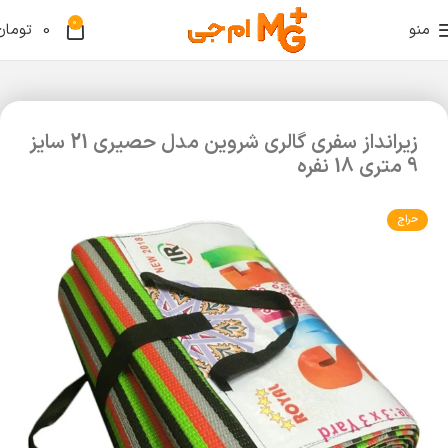
0
منو
0
تومان
زیرانداز سفری گالری شروین مدل حصیری 21 سایز
9 متری 18 نفره
حراج