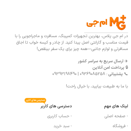
در ام جی پلاس، بهترین تجهیزات کمپینگ، مسافرت و ماجراجویی را با
قیمت مناسب و گارانتی اصل پیدا کنید. از چادر و کیسه خواب تا اجاق
مسافرتی و لوازم جانبی—همه چیز برای یک سفر بینقص!
✈️
ارسال سریع به سراسر کشور
🔒
پرداخت امن آنلاین
📞
پشتیبانی
: 09369085258 | 09393198490
با ما به طبیعت بیایید، با خیال راحت!
دسترسی های کاربر
لینک های مهم
دسترسی های کاربر
- صفحه اصلی
- حساب کاربری
- فروشگاه
- سبد خرید