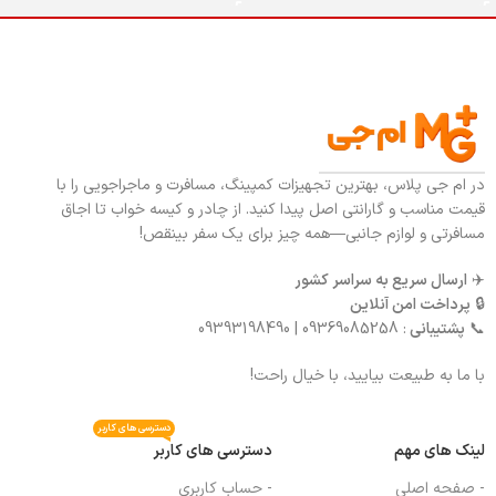
در ام جی پلاس، بهترین تجهیزات کمپینگ، مسافرت و ماجراجویی را با
قیمت مناسب و گارانتی اصل پیدا کنید. از چادر و کیسه خواب تا اجاق
مسافرتی و لوازم جانبی—همه چیز برای یک سفر بینقص!
✈️
ارسال سریع به سراسر کشور
🔒
پرداخت امن آنلاین
📞
پشتیبانی
: 09369085258 | 09393198490
با ما به طبیعت بیایید، با خیال راحت!
دسترسی های کاربر
لینک های مهم
دسترسی های کاربر
- صفحه اصلی
- حساب کاربری