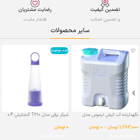
تضمین کیفیت
رضایت مشتریان
و تضمین اصالت
افتخار ماست
سایر محصولات
اتمام موجودی
نگهدارنده آب کیش ترموس مدل
شیکر برقی مدل T210 گنجایش 0.4
شیردار گنجایش 25 لیتر
لیتر
1,283,000
تومان
–
0
تومان
0
تومان
انتخاب گزینه ها
انتخاب گزینه ها