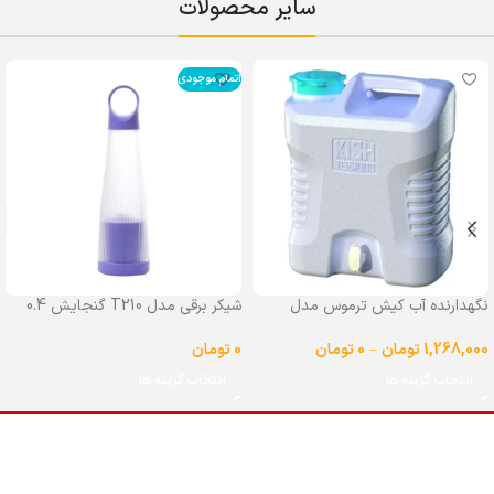
سایر محصولات
اتمام موجودی
نگهدارنده آب کیش ترموس مدل
شیکر برقی مدل T210 گنجایش 0.4
شیردار گنجایش 25 لیتر
لیتر
1,268,000
تومان
–
0
تومان
0
تومان
انتخاب گزینه ها
انتخاب گزینه ها