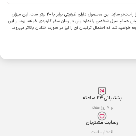
در زمان سفر و به‌ویژه سفرهای طبیعت‌گردی شست‌وشوی بدن کار ساده‌ای نبوده و داشتن یک دوش سفری مانند مدل «78327V» از «فرینو» می‌تواند این کار را راحت‌تر سازد. این محصول دارای ظرفیتی برابر با 20 لیتر است. این میزان
ش حمام منزل شخصی را ندارد ولی در زمان سفر کاربردی خواهد بود. از این
ان استفاده کرد ولی باید در نظر داشته باشید که در صورت کامل پر کردن آن با یک محفظه حداقل 20 کیلوگرمی مواجه خواهید شد که احتمال ترکیدن آن را نیز در صورت افتادن بالاتر می‌رود.
پشتیبانی ۲۴ ساعته
و ۷ روز هفته
رضایت مشتریان
افتخار ماست