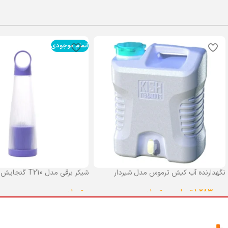
اتمام موجودی
نگهدارنده آب کیش ترموس مدل شیردار
شیکر برقی مدل T210 گنجایش 0.4 لیتر
گنجایش 25 لیتر
0
تومان
1,283,000
تومان
–
0
تومان
انتخاب گزینه ها
انتخاب گزینه ها