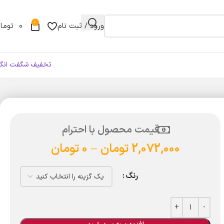
0
ورود / ثبت نام
0
توما
تخفیف شگفت انگی
قیمت محصول با احترام
2,072,000
تومان
–
0
تومان
رنگ