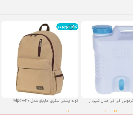
اتمام موجودی
رموس کی تی مدل شیردار
کوله پشتی سفری مارپلو مدل Mpo-020
0
تومان
–
810,000
تومان
انتخاب گزینه ها
ا