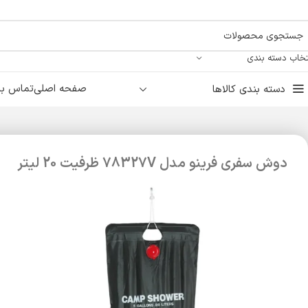
تخاب دسته بندی
صفحه اصلی
تماس با 
دسته بندی کالاها
دوش سفری فرینو مدل 78327V ظرفیت 20 لیتر