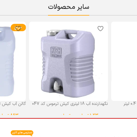
سایر محصولات
حراج
نگهدارنده آب 18 لیتری کیش ترموس کد 047
گالن آب کیش ت
گنجایش 18 لیتر
1,230,000
تومان
–
0
تومان
863,000
تومان
انتخاب گزینه ها
انتخاب گزینه ه
دسترسی های کاربر