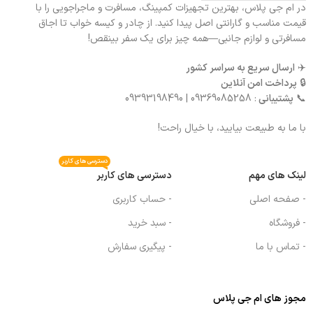
در ام جی پلاس، بهترین تجهیزات کمپینگ، مسافرت و ماجراجویی را با
قیمت مناسب و گارانتی اصل پیدا کنید. از چادر و کیسه خواب تا اجاق
مسافرتی و لوازم جانبی—همه چیز برای یک سفر بینقص!
✈️
ارسال سریع به سراسر کشور
🔒
پرداخت امن آنلاین
📞
پشتیبانی
: 09369085258 | 09393198490
با ما به طبیعت بیایید، با خیال راحت!
دسترسی های کاربر
لینک های مهم
دسترسی های کاربر
- صفحه اصلی
- حساب کاربری
- فروشگاه
- سبد خرید
- تماس با ما
- پیگیری سفارش
مجوز های ام جی پلاس