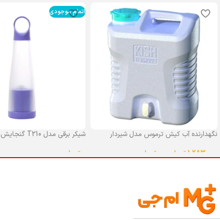
اتمام موجودی
نگهدارنده آب کیش ترموس مدل شیردار
شیکر برقی مدل T210 گنجایش 0.4 لیتر
گنجایش 25 لیتر
0
تومان
1,283,000
تومان
–
0
تومان
انتخاب گزینه ها
انتخاب گزینه ها