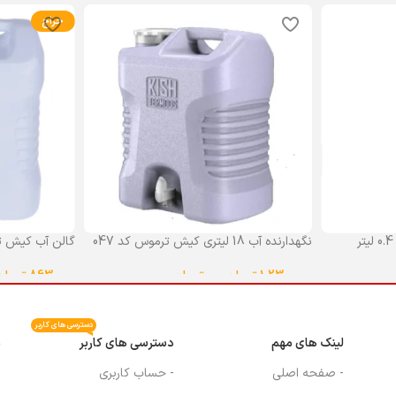
حراج
نگهدارنده آب 18 لیتری کیش ترموس کد 047
گالن آب کیش ت
گنجایش 18 لیتر
1,230,000
تومان
–
0
تومان
863,000
تومان
انتخاب گزینه ها
انتخاب گزینه ه
دسترسی های کاربر
لینک های مهم
دسترسی های کاربر
م
- صفحه اصلی
- حساب کاربری