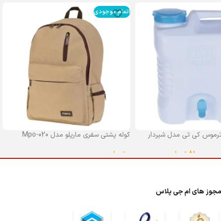
اتمام موجودی
رموس کی تی مدل شیردار
کوله پشتی سفری مارپلو مدل Mpo-020
0
تومان
–
810,000
تومان
انتخاب گزینه ها
ا
جوز های ام جی پلاس