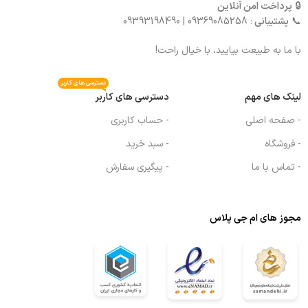
🔒
پرداخت امن آنلاین
📞
پشتیبانی
: 09369085258 | 09393198490
با ما به طبیعت بیایید، با خیال راحت!
دسترسی های کاربر
لینک های مهم
دسترسی های کاربر
- صفحه اصلی
- حساب کاربری
- فروشگاه
- سبد خرید
- تماس با ما
- پیگیری سفارش
مجوز های ام جی پلاس