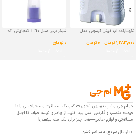
نگهدارنده آب کیش ترموس مدل
شیکر برقی مدل T210 گنجایش 0.4
شیردار گنجایش 25 لیتر
لیتر
1,283,000
تومان
–
0
تومان
0
تومان
انتخاب گزینه ها
انتخاب گزینه ها
در ام جی پلاس، بهترین تجهیزات کمپینگ، مسافرت و ماجراجویی را با
قیمت مناسب و گارانتی اصل پیدا کنید. از چادر و کیسه خواب تا اجاق
مسافرتی و لوازم جانبی—همه چیز برای یک سفر بینقص!
✈️
ارسال سریع به سراسر کشور