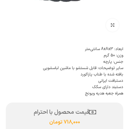
بزرگنمایی تصویر
ابعاد: 8x8x3 سانتی‌متر
وزن: 50 گرم
جنس: پارچه
سایر توضیحات: قابل شستشو با ماشین لباسشویی
بافته شده با طناب پاراکورد
دستبافت ایرانی
دستبند دارای سگک
همراه جعبه هدیه ویونج
قیمت محصول با احترام
718,000
تومان