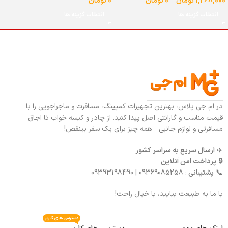
1,268,000
تومان
–
0
تومان
0
تومان
انتخاب گزینه ها
انتخاب گزینه ها
در ام جی پلاس، بهترین تجهیزات کمپینگ، مسافرت و ماجراجویی را با
قیمت مناسب و گارانتی اصل پیدا کنید. از چادر و کیسه خواب تا اجاق
مسافرتی و لوازم جانبی—همه چیز برای یک سفر بینقص!
✈️
ارسال سریع به سراسر کشور
🔒
پرداخت امن آنلاین
📞
پشتیبانی
: 09369085258 | 09393198490
با ما به طبیعت بیایید، با خیال راحت!
دسترسی های کاربر