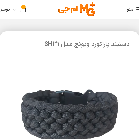
0
منو
0
تومان
دستبند پاراکورد ویونج مدل SH31