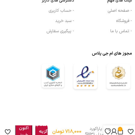
لینک های مهم
دسترسی های کاربر
- صفحه اصلی
- حساب کاربری
- فروشگاه
- سبد خرید
- تماس با ما
- پیگیری سفارش
مجوز های ام جی پلاس
هم
انتخاب
اکنون
دستبند پاراکورد
0
718,000
تومان
گزینه
ویونج مدل SH31
خرید