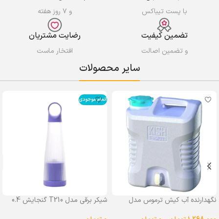
با پست تیباکس
و ۷ روز هفته
تضمین کیفیت
رضایت مشتریان
و تضمین اصالت
افتخار ماست
سایر محصولات
اتمام موجودی
نگهدارنده آب کیش ترموس مدل
شیکر برقی مدل T210 گنجایش 0.4
شیردار گنجایش 25 لیتر
لیتر