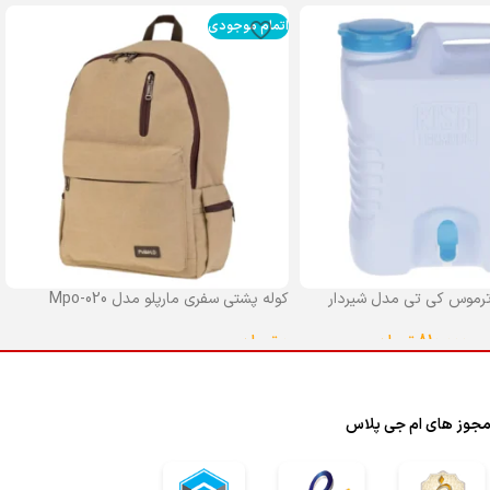
اتمام موجودی
رموس کی تی مدل شیردار
کوله پشتی سفری مارپلو مدل Mpo-020
0
تومان
–
810,000
تومان
انتخاب گزینه ها
ا
جوز های ام جی پلاس