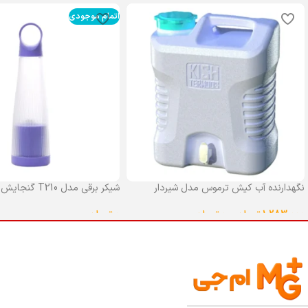
اتمام موجودی
نگهدارنده آب کیش ترموس مدل شیردار
شیکر برقی مدل T210 گنجایش 0.4 لیتر
گنجایش 25 لیتر
0
تومان
1,283,000
تومان
–
0
تومان
انتخاب گزینه ها
انتخاب گزینه ها