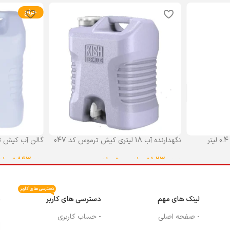
حراج
نگهدارنده آب 18 لیتری کیش ترموس کد 047
گالن آب کیش ت
گنجایش 18 لیتر
1,230,000
تومان
–
0
تومان
863,000
تومان
انتخاب گزینه ها
انتخاب گزینه ه
دسترسی های کاربر
لینک های مهم
دسترسی های کاربر
م
- صفحه اصلی
- حساب کاربری