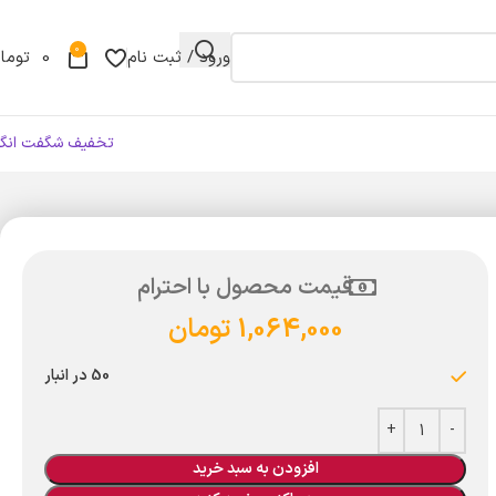
0
ورود / ثبت نام
0
توما
تخفیف شگفت انگی
قیمت محصول با احترام
1,064,000
تومان
50 در انبار
افزودن به سبد خرید