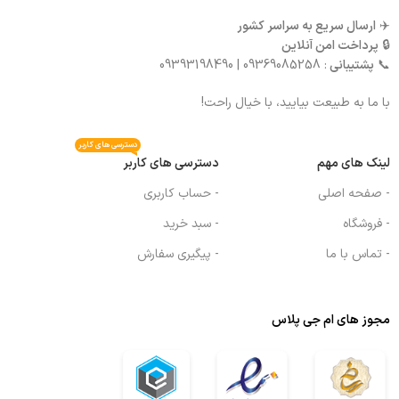
✈️
ارسال سریع به سراسر کشور
🔒
پرداخت امن آنلاین
📞
پشتیبانی
: 09369085258 | 09393198490
با ما به طبیعت بیایید، با خیال راحت!
دسترسی های کاربر
لینک های مهم
دسترسی های کاربر
- صفحه اصلی
- حساب کاربری
- فروشگاه
- سبد خرید
- تماس با ما
- پیگیری سفارش
مجوز های ام جی پلاس