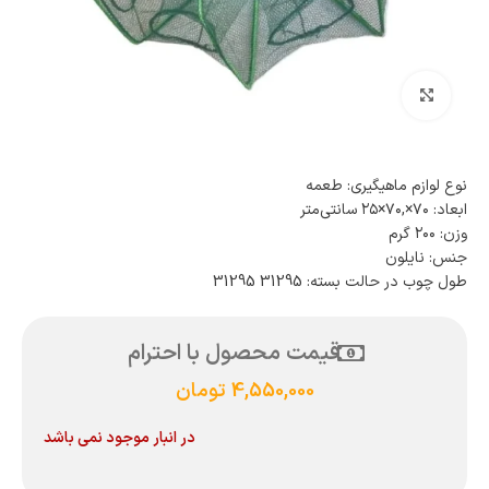
بزرگنمایی تصویر
نوع لوازم ماهیگیری: طعمه
ابعاد: ۷۰×,۷۰×۲۵ سانتی‌متر
وزن: ۲۰۰ گرم
جنس: نایلون
طول چوب در حالت بسته: 31295 31295
قیمت محصول با احترام
4,550,000
تومان
در انبار موجود نمی باشد