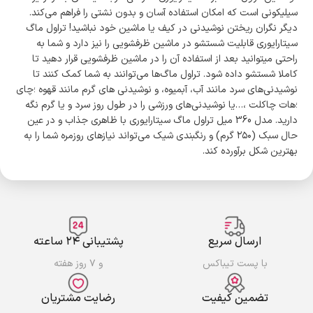
سیلیکونی است که امکان استفاده آسان و بدون نشتی را فراهم می‌کند.
دیگر نگران ریختن نوشیدنی در کیف یا ماشین خود نباشید! تراول ماگ
سیتارایوری قابلیت شستشو در ماشین ظرفشویی را نیز دارد و شما به
راحتی میتوانید بعد از استفاده آن را در ماشین ظرفشویی قرار دهید تا
کاملا شستشو داده شود. تراول ماگ‌ها می‌توانند به شما کمک کنند تا
نوشیدنی‌های سرد مانند آب، آبمیوه، و نوشیدنی های گرم مانند قهوه ؛چای
؛هات چاکلت ،…یا نوشیدنی‌های ورزشی را در طول روز سرد و یا گرم نگه
دارید. مدل 360 میل تراول ماگ سیتارایوری با ظاهری جذاب و در عین
حال سبک (۲۵۰ گرم) و رنگبندی شیک می‌تواند نیازهای روزمره شما را به
بهترین شکل برآورده کند.
ارسال سریع
پشتیبانی ۲۴ ساعته
با پست تیباکس
و ۷ روز هفته
تضمین کیفیت
رضایت مشتریان