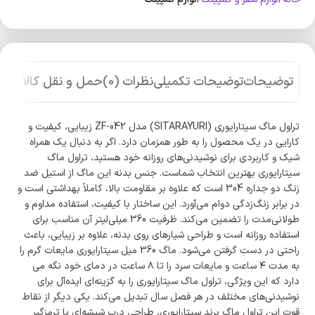
توضیحات
توضیحات تکمیلی
نظرات (0)
حمل و نقل کالا
تراول ماگ سیتارایوری (SITARAYURI) مدل ZF-042 زیبایی، کیفیت و
کارایی در یک محصول را به طور همزمان دارد. اگر به دنبال یک همراه
شیک و کاربردی برای نوشیدنی‌های روزانه خود هستید، تراول ماگ
سیتارایوری بهترین انتخاب شماست. جنس بدنه این ماگ از استیل ضد
زنگ دو جداره 304 است که علاوه بر مقاومت بالا، کاملاً بهداشتی است و
در برابر زنگ‌زدگی دوام می‌آورد. این ساختار با کیفیت، استفاده مداوم و
طولانی‌مدت را تضمین می‌کند. ظرفیت 360 میلی‌لیتر آن مناسب برای
استفاده روزانه است و طراحی شیارهای روی بدنه، علاوه بر زیبایی، باعث
راحتی در دست گرفتن می‌شود. ماگ 360 میل سیتارایوری مایعات گرم را
به مدت ۴ ساعت و مایعات سرد را تا ۸ ساعت در دمای خود نگه می
دارد که این ویژگی، تراول ماگ سیتارایوری را به گزینه‌ای ایده‌آل برای
نوشیدنی‌های مختلف در هر فصل سال تبدیل می‌کند. یکی دیگر از نقاط
قوت این تراول ماگ برند سیتارایوری، طراحی درب شیشه‌ای با ترمزگیر