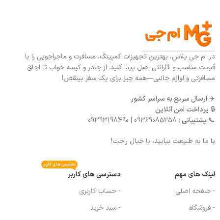
در ام جی پلاس، بهترین تجهیزات کمپینگ، مسافرت و ماجراجویی را با
قیمت مناسب و گارانتی اصل پیدا کنید. از چادر و کیسه خواب تا اجاق
مسافرتی و لوازم جانبی—همه چیز برای یک سفر بینقص!
✈️
ارسال سریع به سراسر کشور
🔒
پرداخت امن آنلاین
📞
پشتیبانی
: 09369085258 | 09393198490
با ما به طبیعت بیایید، با خیال راحت!
دسترسی های کاربر
لینک های مهم
دسترسی های کاربر
- صفحه اصلی
- حساب کاربری
- فروشگاه
- سبد خرید