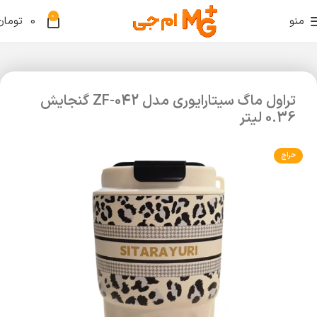
0
منو
0
تومان
تراول ماگ سیتارایوری مدل ZF-042 گنجایش
0.36 لیتر
حراج