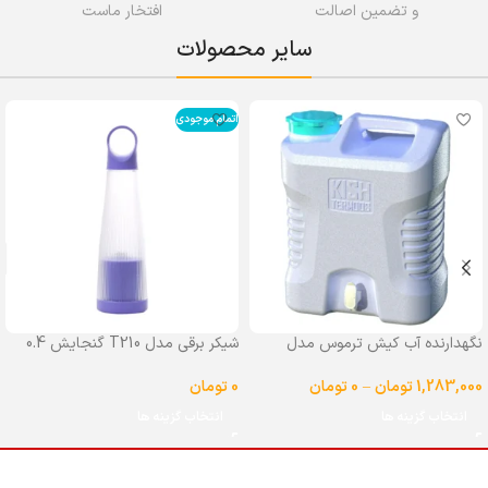
و تضمین اصالت
افتخار ماست
سایر محصولات
اتمام موجودی
نگهدارنده آب کیش ترموس مدل
شیکر برقی مدل T210 گنجایش 0.4
شیردار گنجایش 25 لیتر
لیتر
1,283,000
تومان
–
0
تومان
0
تومان
انتخاب گزینه ها
انتخاب گزینه ها