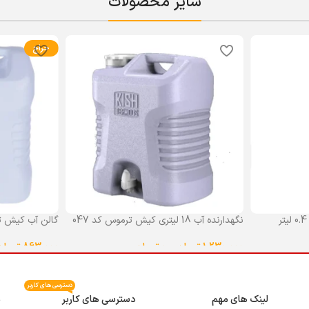
سایر محصولات
حراج
نگهدارنده آب 18 لیتری کیش ترموس کد 047
گالن آب کیش ت
گنجایش 18 لیتر
1,230,000
تومان
–
0
تومان
863,000
تومان
انتخاب گزینه ها
انتخاب گزینه ه
دسترسی های کاربر
لینک های مهم
دسترسی های کاربر
م