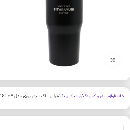
بزرگنمایی تصویر
خانه
لوازم سفر و کمپینگ
لوازم کمپینگ
تراول ماگ سیتارایوری مدل ST34 گنجایش 0.6 لیتر