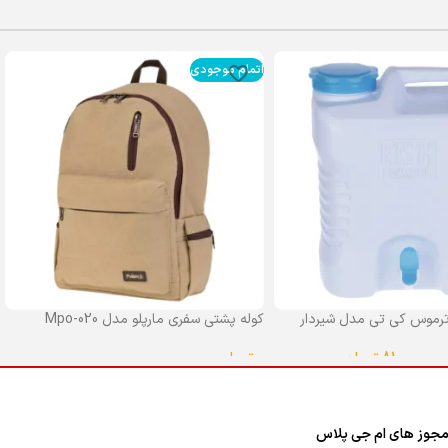
اتمام موجودی
رموس کی تی مدل شیردار
کوله پشتی سفری مارپلو مدل Mpo-020
0
تومان
–
810,000
تومان
انتخاب گزینه ها
ا
جوز های ام جی پلاس