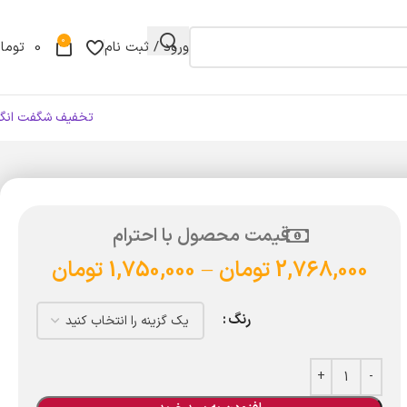
0
ورود / ثبت نام
0
توما
تخفیف شگفت انگی
قیمت محصول با احترام
2,768,000
تومان
–
1,750,000
تومان
رنگ