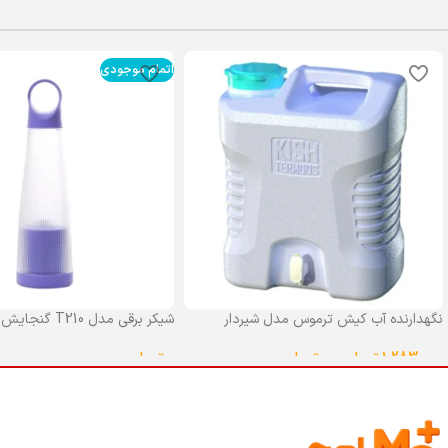
اتمام موجودی
نگهدارنده آب کیش ترموس مدل شیردار
شیکر برقی مدل T210 گنجایش 0.4 لیتر
گنجایش 25 لیتر
0
تومان
1,283,000
تومان
–
0
تومان
انتخاب گزینه ها
انتخاب گزینه ها