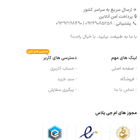
✈️
ارسال سریع به سراسر کشور
🔒
پرداخت امن آنلاین
📞
پشتیبانی
: 09369085258 | 09393198490
با ما به طبیعت بیایید، با خیال راحت!
دسترسی های کاربر
لینک های مهم
دسترسی های کاربر
- صفحه اصلی
- حساب کاربری
- فروشگاه
- سبد خرید
- تماس با ما
- پیگیری سفارش
مجوز های ام جی پلاس