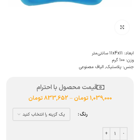
بزرگنمایی تصویر
ابعاد: 11x4x11 سانتی‌متر
وزن: 100 گرم
جنس: پلاستیک, الیاف مصنوعی
قیمت محصول با احترام
1,039,000
تومان
–
833,652
تومان
رنگ