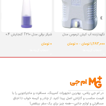
نگهدارنده آب کیش ترموس مدل
شیکر برقی مدل T210 گنجایش 0.4
شیردار گنجایش 25 لیتر
لیتر
1,283,000
تومان
–
0
تومان
0
تومان
انتخاب گزینه ها
انتخاب گزینه ها
در ام جی پلاس، بهترین تجهیزات کمپینگ، مسافرت و ماجراجویی را با
قیمت مناسب و گارانتی اصل پیدا کنید. از چادر و کیسه خواب تا اجاق
مسافرتی و لوازم جانبی—همه چیز برای یک سفر بینقص!