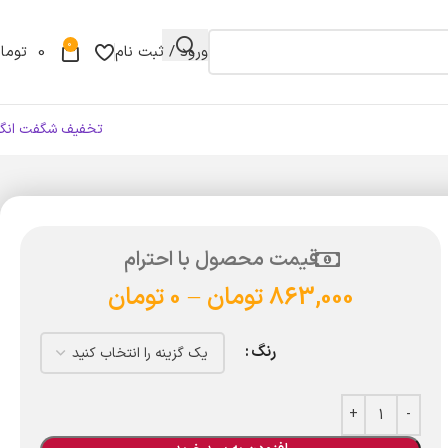
0
ورود / ثبت نام
0
توما
تخفیف شگفت انگی
قیمت محصول با احترام
863,000
تومان
–
0
تومان
رنگ