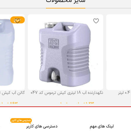
سایر محصولات
حراج
نگهدارنده آب 18 لیتری کیش ترموس کد 047
گالن آب کیش ت
گنجایش 18 لیتر
1,230,000
تومان
–
0
تومان
863,000
تومان
انتخاب گزینه ها
انتخاب گزینه ه
دسترسی های کاربر
لینک های مهم
دسترسی های کاربر
م