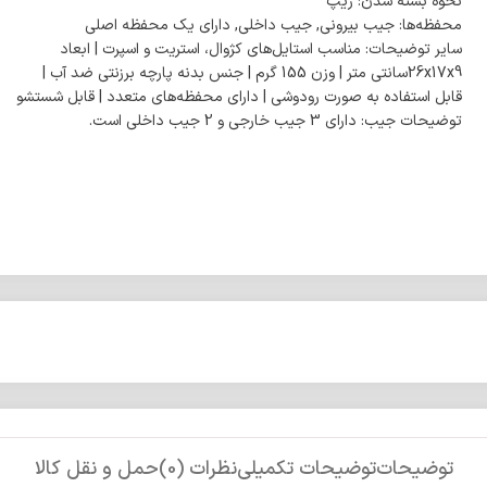
نحوه بسته شدن: زیپ
محفظه‌ها: جیب بیرونی, جیب داخلی, دارای یک محفظه اصلی
سایر توضیحات: مناسب استایل‌های کژوال، استریت و اسپرت | ابعاد
26x17x9سانتی متر | وزن 155 گرم | جنس بدنه پارچه برزنتی ضد آب |
قابل استفاده به صورت رودوشی | دارای محفظه‌های متعدد | قابل شستشو
توضیحات جیب: دارای 3 جیب خارجی و 2 جیب داخلی است.
توضیحات
توضیحات تکمیلی
نظرات (0)
حمل و نقل کالا