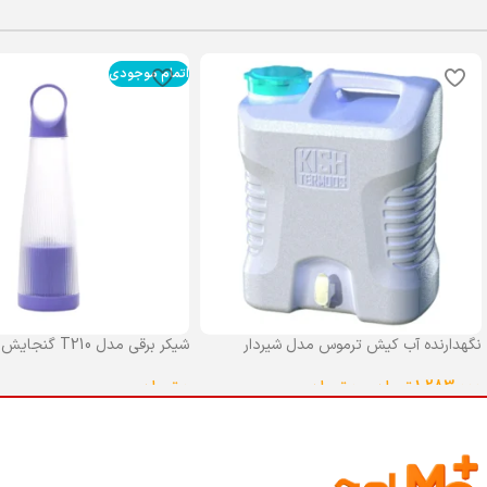
اتمام موجودی
نگهدارنده آب کیش ترموس مدل شیردار
شیکر برقی مدل T210 گنجایش 0.4 لیتر
گنجایش 25 لیتر
0
تومان
1,283,000
تومان
–
0
تومان
انتخاب گزینه ها
انتخاب گزینه ها