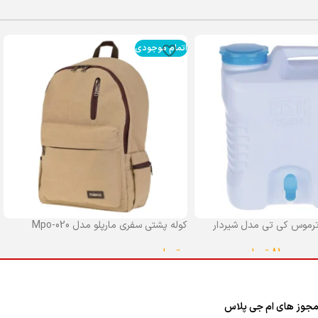
اتمام موجودی
رموس کی تی مدل شیردار
کوله پشتی سفری مارپلو مدل Mpo-020
0
تومان
–
810,000
تومان
انتخاب گزینه ها
ا
جوز های ام جی پلاس