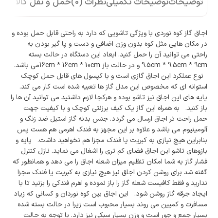
توضیحات
توضیحات تکمیلی
نظرات (0)
حمل و نقل کالا
اجاق گاز کوه نوردی با ویژگی تاشویی که دارد به راحتی قابل حمل بوده و
در مکان هایی مثل کوه بدون وزن اضافی و دست و پا گیر بودن به
راحتی می توانید آن را حمل کنید. ابعاد این دستگاه در حالت بسته
9.5cm * 9.5cm * 9cm و در حالت باز 16cm * 16cm * 10cmمی باشد.
نوع عملکرد این اجاق گازی است و با کپسول های قابل حمل کوچک
استوانه ای که مخصوص این مدل گاز ها تعبیه شده است کار می کند.
پایه های این اجاق نیز تاشو بوده و هرکجا لازم داشتید می توانید آن ها را
باز کنید. به همراه این گاز یک کیف برزنتی کوچک و با کیفیت جهت
حمل راحت تر اجاق ارسال می گردد. جنس بدنه گاز استیل ضد زنگ و
آلومینیوم می باشد و علاوه بر این مجهز به فندک اهرمی هم هست پس
بنابراین هیچ نیازی به کبریت یا فندک مجزا هم نخواهید داشت. پایه و
بازوهای تاشو این اجاق فضای کم تری را اشغال می نماید. نازل کنترل
فشار گاز به شما امکان تنظیم میزان شعله اجاق را می دهد و همانطور که
گفته شد برای روشن کردن اجاق نیز هیچ نیازی به کبریت یا فندک مجزا
ندارید و فقط کافیست شعله گاز را باز نموده و اهرم فندکی را بزنید تا با
ایجاد جرقه گاز روشن شود. این اجاق بین کوه نوردان و کسانی که زیاد
مسافرت و کمپین می روند بسیار محبوب است زیرا در حالت بسته شده
بسیار جمع و جور است و وزن بسیار سبکی نیز دارد. با توجه به حالت