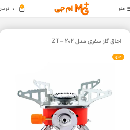
0
منو
0
تومان
اجاق گاز سفری مدل ZT – 202
حراج