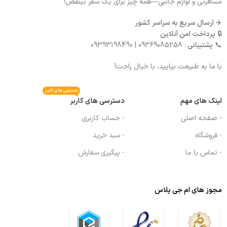
مسافرتی و لوازم جانبی—همه چیز برای یک سفر بینقص!
✈️
ارسال سریع به سراسر کشور
🔒
پرداخت امن آنلاین
📞
پشتیبانی
: 09369085258 | 09393198490
با ما به طبیعت بیایید، با خیال راحت!
دسترسی های کاربر
لینک های مهم
دسترسی های کاربر
- صفحه اصلی
- حساب کاربری
- فروشگاه
- سبد خرید
- تماس با ما
- پیگیری سفارش
مجوز های ام جی پلاس