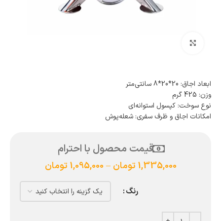
بزرگنمایی تصویر
ابعاد اجاق: 20*20*8 سانتی‌متر
وزن: 425 گرم
نوع سوخت: کپسول استوانه‌ای
امکانات اجاق و ظرف سفری: شعله‌پوش
قیمت محصول با احترام
1,335,000
تومان
–
1,095,000
تومان
رنگ