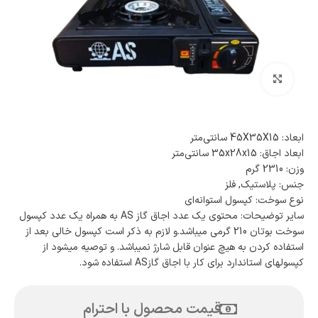
بزرگنمایی تصویر
ابعاد: 45X35X15 سانتی‌متر
ابعاد اجاق: 35x28x15 سانتی‌متر
وزن: 2310 گرم
جنس: پلاستیک, فلز
نوع سوخت: کپسول استوانه‌ای
سایر توضیحات: محتوی یک عدد اجاق گاز AS به همراه یک عدد کپسول
سوخت بوتان 210 گرمی میباشد.و لازم به ذکر است کپسول خالی بعد از
استفاده کردن به هیچ عنوان قابل شارژ نمیباشد. و توصیه میشود از
کپسولهای استاندارد برای کار با اجاق گازAS استفاده شود.
قیمت محصول با احترام