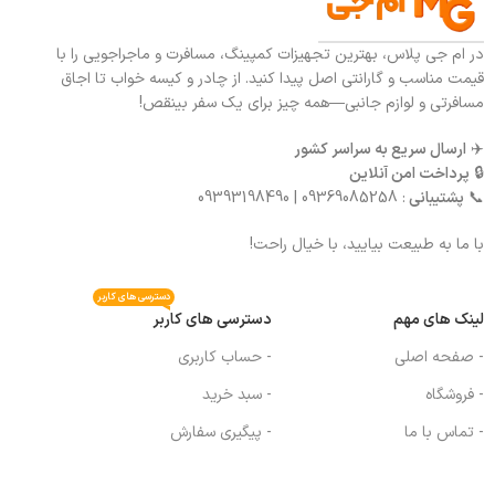
در ام جی پلاس، بهترین تجهیزات کمپینگ، مسافرت و ماجراجویی را با
قیمت مناسب و گارانتی اصل پیدا کنید. از چادر و کیسه خواب تا اجاق
مسافرتی و لوازم جانبی—همه چیز برای یک سفر بینقص!
✈️
ارسال سریع به سراسر کشور
🔒
پرداخت امن آنلاین
📞
پشتیبانی
: 09369085258 | 09393198490
با ما به طبیعت بیایید، با خیال راحت!
دسترسی های کاربر
لینک های مهم
دسترسی های کاربر
- صفحه اصلی
- حساب کاربری
- فروشگاه
- سبد خرید
- تماس با ما
- پیگیری سفارش