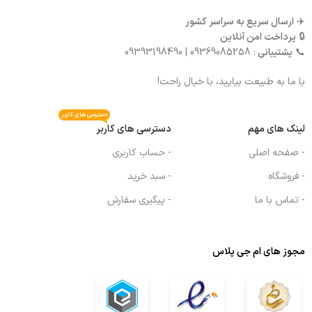
✈️
ارسال سریع به سراسر کشور
🔒
پرداخت امن آنلاین
📞
پشتیبانی
: 09369085258 | 09393198490
با ما به طبیعت بیایید، با خیال راحت!
دسترسی های کاربر
لینک های مهم
دسترسی های کاربر
- صفحه اصلی
- حساب کاربری
- فروشگاه
- سبد خرید
- تماس با ما
- پیگیری سفارش
مجوز های ام جی پلاس