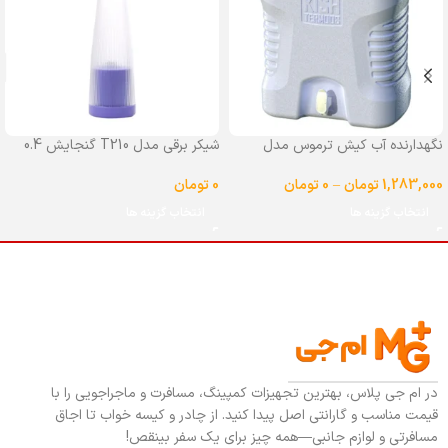
نگهدارنده آب کیش ترموس مدل
شیکر برقی مدل T210 گنجایش 0.4
شیردار گنجایش 25 لیتر
لیتر
1,283,000
تومان
–
0
تومان
0
تومان
انتخاب گزینه ها
انتخاب گزینه ها
در ام جی پلاس، بهترین تجهیزات کمپینگ، مسافرت و ماجراجویی را با
قیمت مناسب و گارانتی اصل پیدا کنید. از چادر و کیسه خواب تا اجاق
مسافرتی و لوازم جانبی—همه چیز برای یک سفر بینقص!