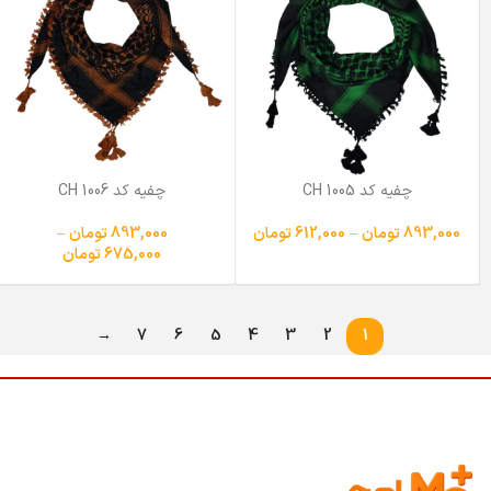
چفیه کد CH 1005
چفیه کد CH 1006
893,000
تومان
–
612,000
تومان
893,000
تومان
–
675,000
تومان
→
7
6
5
4
3
2
1