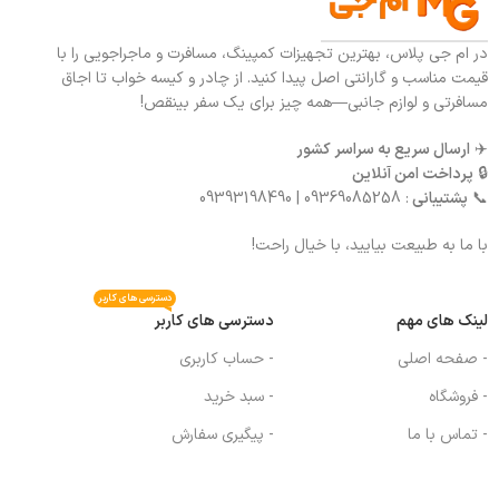
در ام جی پلاس، بهترین تجهیزات کمپینگ، مسافرت و ماجراجویی را با
قیمت مناسب و گارانتی اصل پیدا کنید. از چادر و کیسه خواب تا اجاق
مسافرتی و لوازم جانبی—همه چیز برای یک سفر بینقص!
✈️
ارسال سریع به سراسر کشور
🔒
پرداخت امن آنلاین
📞
پشتیبانی
: 09369085258 | 09393198490
با ما به طبیعت بیایید، با خیال راحت!
دسترسی های کاربر
لینک های مهم
دسترسی های کاربر
- صفحه اصلی
- حساب کاربری
- فروشگاه
- سبد خرید
- تماس با ما
- پیگیری سفارش