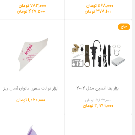
568,000
تومان
–
783,000
تومان
–
378,100
تومان
427,500
تومان
حراج
ابزار بقا اکسین مدل 2002
ابزار توالت سفری بانوان آسان ریز
مجموعه 12 عددی
مدل sa20 بسته 50 عددی
1,050,000
تومان
5,135,000
تومان
3,999,000
تومان