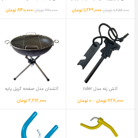
بسته 35 عددی
900 سی سی بسته 3 عددی
1,269,000
تومان
840,000
تومان
1,656,000
تومان
990,000
تومان
آتش زنه مدل ruler
آتشدان مدل صفحه گریل پایه
دار
828,000
تومان
–
0
تومان
2,212,000
تومان