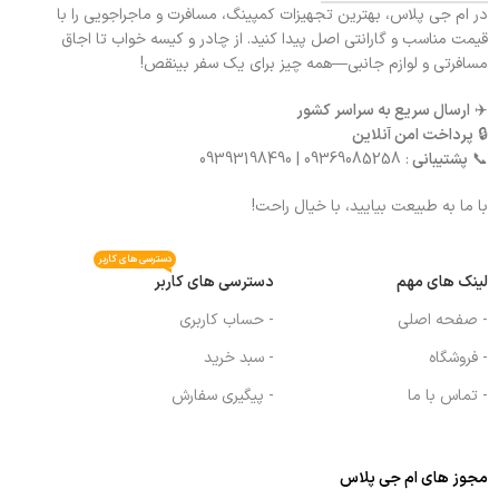
در ام جی پلاس، بهترین تجهیزات کمپینگ، مسافرت و ماجراجویی را با
قیمت مناسب و گارانتی اصل پیدا کنید. از چادر و کیسه خواب تا اجاق
مسافرتی و لوازم جانبی—همه چیز برای یک سفر بینقص!
✈️
ارسال سریع به سراسر کشور
🔒
پرداخت امن آنلاین
📞
پشتیبانی
: 09369085258 | 09393198490
با ما به طبیعت بیایید، با خیال راحت!
دسترسی های کاربر
لینک های مهم
دسترسی های کاربر
- صفحه اصلی
- حساب کاربری
- فروشگاه
- سبد خرید
- تماس با ما
- پیگیری سفارش
مجوز های ام جی پلاس