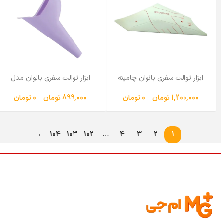
ابزار توالت سفری بانوان چامینه
ابزار توالت سفری بانوان مدل
مدل FFP بسته 50 عددی
دائمی
1,200,000
تومان
–
0
تومان
899,000
تومان
–
0
تومان
→
104
103
102
…
4
3
2
1