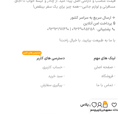
قیمت مناسب و گارانتی اصل پیدا کنید. از چادر و کیسه خواب تا اجاق
مسافرتی و لوازم جانبی—همه چیز برای یک سفر بینقص!
✈️
ارسال سریع به سراسر کشور
🔒
پرداخت امن آنلاین
📞
پشتیبانی
: 09369085258 | 09393198490
با ما به طبیعت بیایید، با خیال راحت!
دسترسی های کاربر
لینک های مهم
دسترسی های کاربر
- صفحه اصلی
- حساب کاربری
- فروشگاه
- سبد خرید
- تماس با ما
- پیگیری سفارش
0
مجوز های ام جی پلاس
لاقه مندی
سبد خرید
دسته ها
حساب کاربری من