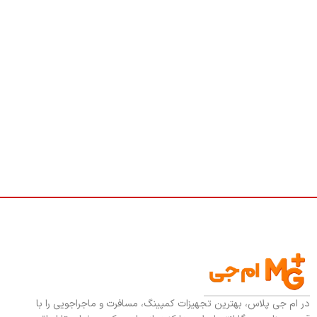
در ام جی پلاس، بهترین تجهیزات کمپینگ، مسافرت و ماجراجویی را با